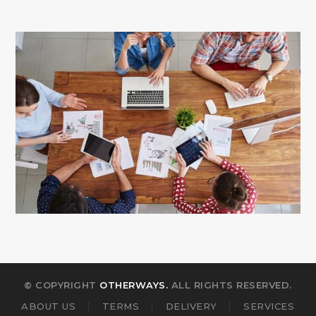
© COPYRIGHT
OTHERWAYS.
ALL RIGHTS RESERVED.
ABOUT US
TERMS
DELIVERY
SERVICES